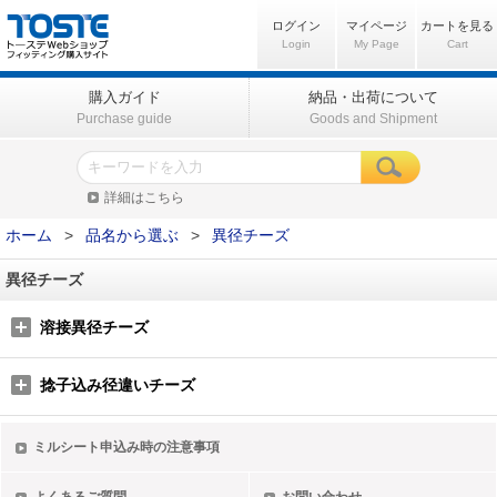
ログイン
マイページ
カートを見る
Login
My Page
Cart
購入ガイド
納品・出荷について
Purchase guide
Goods and Shipment
詳細はこちら
ホーム
>
品名から選ぶ
>
異径チーズ
異径チーズ
溶接異径チーズ
捻子込み径違いチーズ
ミルシート申込み時の注意事項