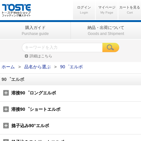
ログイン
マイページ
カートを見る
Login
My Page
Cart
購入ガイド
納品・出荷について
Purchase guide
Goods and Shipment
詳細はこちら
ホーム
>
品名から選ぶ
>
90゜エルボ
90゜エルボ
溶接90゜ロングエルボ
溶接90゜ショートエルボ
捻子込み90°エルボ