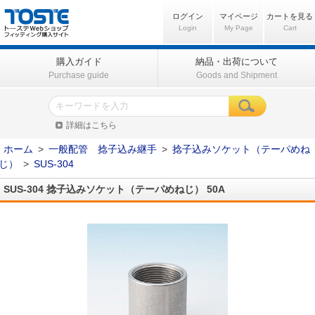
ログイン
マイページ
カートを見る
Login
My Page
Cart
購入ガイド
納品・出荷について
Purchase guide
Goods and Shipment
詳細はこちら
ホーム
>
一般配管 捻子込み継手
>
捻子込みソケット（テーパめね
じ）
>
SUS-304
SUS-304 捻子込みソケット（テーパめねじ） 50A