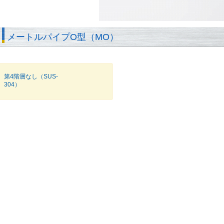
メートルパイプO型（MO）
第4階層なし（SUS-
304）