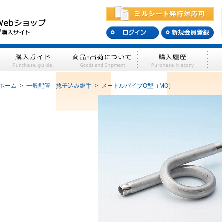
ホーム
>
一般配管 捻子込み継手
>
メートルパイプO型（MO）